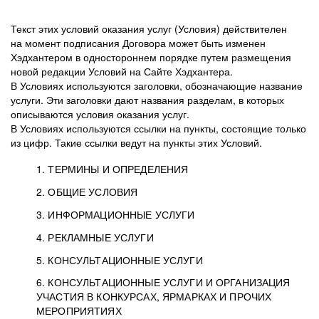
Текст этих условий оказания услуг (Условия) действителен
на момент подписания Договора может быть изменен
Хэдхантером в одностороннем порядке путем размещения
новой редакции Условий на Сайте Хэдхантера.
В Условиях используются заголовки, обозначающие название
услуги. Эти заголовки дают названия разделам, в которых
описываются условия оказания услуг.
В Условиях используются ссылки на пункты, состоящие только
из цифр. Такие ссылки ведут на пункты этих Условий.
1. ТЕРМИНЫ И ОПРЕДЕЛЕНИЯ
2. ОБЩИЕ УСЛОВИЯ
3. ИНФОРМАЦИОННЫЕ УСЛУГИ
1.1. Хэдхантер, или
Хэдхантер, ООО
4. РЕКЛАМНЫЕ УСЛУГИ
HeadHunter, или
«Хэдхантер», ИНН
2.1. Типы и статусы регистрации
5. КОНСУЛЬТАЦИОННЫЕ УСЛУГИ
Исполнитель
7718620740, адрес:
Типы регистрации
3.1. Предоставление доступа к базе данных
2.2. Активация услуг
6. КОНСУЛЬТАЦИОННЫЕ УСЛУГИ И ОРГАНИЗАЦИЯ
125047, г. Москва,
резюме с предложениями Соискателей
Описание и активация
УЧАСТИЯ В КОНКУРСАХ, ЯРМАРКАХ И ПРОЧИХ
2.1.1. Заказчику может быть присвоен один
4.0. Общие условия оказания рекламных услуг
внутригородская
о трудоустройстве с возможностью просмотра
МЕРОПРИЯТИЯХ
из Типов регистраций.
территория
4.0.1. Хэдхантер оказывает Заказчику услугу